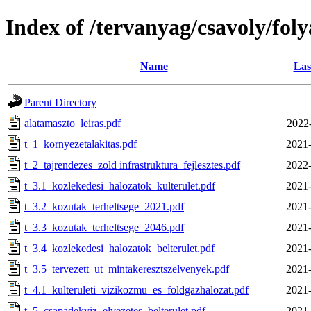
Index of /tervanyag/csavoly/fo
Name
Las
Parent Directory
alatamaszto_leiras.pdf
2022
t_1_kornyezetalakitas.pdf
2021-
t_2_tajrendezes_zold infrastruktura_fejlesztes.pdf
2022-
t_3.1_kozlekedesi_halozatok_kulterulet.pdf
2021-
t_3.2_kozutak_terheltsege_2021.pdf
2021-
t_3.3_kozutak_terheltsege_2046.pdf
2021-
t_3.4_kozlekedesi_halozatok_belterulet.pdf
2021-
t_3.5_tervezett_ut_mintakeresztszelvenyek.pdf
2021-
t_4.1_kulteruleti_vizikozmu_es_foldgazhalozat.pdf
2021-
t_5_csapadekviz_elvezetes_belterulet.pdf
2021-