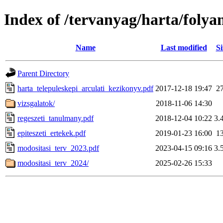
Index of /tervanyag/harta/foly
Name
Last modified
Si
Parent Directory
harta_telepuleskepi_arculati_kezikonyv.pdf
2017-12-18 19:47
2
vizsgalatok/
2018-11-06 14:30
regeszeti_tanulmany.pdf
2018-12-04 10:22
3.
epiteszeti_ertekek.pdf
2019-01-23 16:00
1
modositasi_terv_2023.pdf
2023-04-15 09:16
3.
modositasi_terv_2024/
2025-02-26 15:33