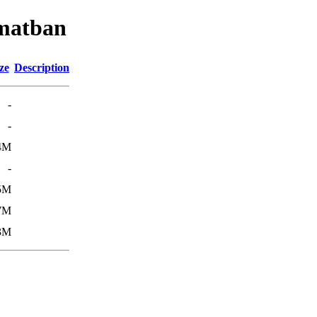
amatban
ze
Description
-
-
4M
-
5M
7M
3M