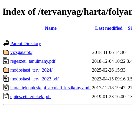
Index of /tervanyag/harta/foly
Name
Last modified
Si
Parent Directory
vizsgalatok/
2018-11-06 14:30
regeszeti_tanulmany.pdf
2018-12-04 10:22
3.
modositasi_terv_2024/
2025-02-26 15:33
modositasi_terv_2023.pdf
2023-04-15 09:16
3.
harta_telepuleskepi_arculati_kezikonyv.pdf
2017-12-18 19:47
2
epiteszeti_ertekek.pdf
2019-01-23 16:00
1