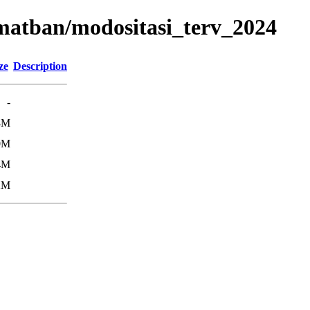
amatban/modositasi_terv_2024
ze
Description
-
8M
0M
4M
2M