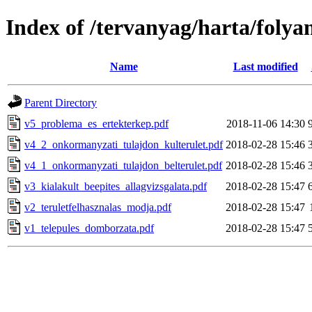
Index of /tervanyag/harta/foly
Name
Last modified
Parent Directory
v5_problema_es_ertekterkep.pdf
2018-11-06 14:30
v4_2_onkormanyzati_tulajdon_kulterulet.pdf
2018-02-28 15:46
v4_1_onkormanyzati_tulajdon_belterulet.pdf
2018-02-28 15:46
v3_kialakult_beepites_allagvizsgalata.pdf
2018-02-28 15:47
v2_teruletfelhasznalas_modja.pdf
2018-02-28 15:47
v1_telepules_domborzata.pdf
2018-02-28 15:47