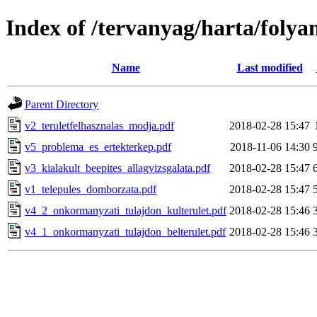
Index of /tervanyag/harta/foly
Name
Last modified
Parent Directory
v2_teruletfelhasznalas_modja.pdf
2018-02-28 15:47
v5_problema_es_ertekterkep.pdf
2018-11-06 14:30
v3_kialakult_beepites_allagvizsgalata.pdf
2018-02-28 15:47
v1_telepules_domborzata.pdf
2018-02-28 15:47
v4_2_onkormanyzati_tulajdon_kulterulet.pdf
2018-02-28 15:46
v4_1_onkormanyzati_tulajdon_belterulet.pdf
2018-02-28 15:46