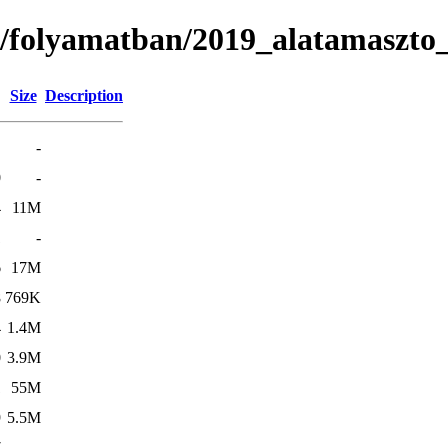
as/folyamatban/2019_alatamaszt
Size
Description
-
0
-
4
11M
1
-
6
17M
8
769K
4
1.4M
0
3.9M
1
55M
9
5.5M
7
-