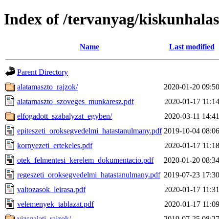
Index of /tervanyag/kiskunhal
Name
Last modified
Parent Directory
alatamaszto_rajzok/
2020-01-20 09:5
alatamaszto_szoveges_munkaresz.pdf
2020-01-17 11:1
elfogadott_szabalyzat_egyben/
2020-03-11 14:4
epiteszeti_oroksegvedelmi_hatastanulmany.pdf
2019-10-04 08:0
kornyezeti_ertekeles.pdf
2020-01-17 11:1
otek_felmentesi_kerelem_dokumentacio.pdf
2020-01-20 08:3
regeszeti_oroksegvedelmi_hatastanulmany.pdf
2019-07-23 17:3
valtozasok_leirasa.pdf
2020-01-17 11:3
velemenyek_tablazat.pdf
2020-01-17 11:0
vizsgalati_rajzok/
2019-07-25 08:2