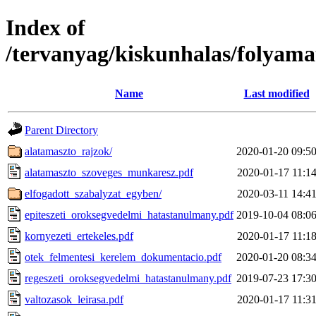
Index of
/tervanyag/kiskunhalas/folyam
Name
Last modified
Parent Directory
alatamaszto_rajzok/
2020-01-20 09:5
alatamaszto_szoveges_munkaresz.pdf
2020-01-17 11:1
elfogadott_szabalyzat_egyben/
2020-03-11 14:4
epiteszeti_oroksegvedelmi_hatastanulmany.pdf
2019-10-04 08:0
kornyezeti_ertekeles.pdf
2020-01-17 11:1
otek_felmentesi_kerelem_dokumentacio.pdf
2020-01-20 08:3
regeszeti_oroksegvedelmi_hatastanulmany.pdf
2019-07-23 17:3
valtozasok_leirasa.pdf
2020-01-17 11:3