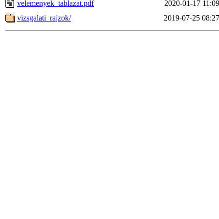
velemenyek_tablazat.pdf
2020-01-17 11:0
vizsgalati_rajzok/
2019-07-25 08:2