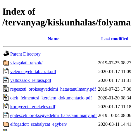
Index of
/tervanyag/kiskunhalas/folyam
Name
Last modified
Parent Directory
vizsgalati_rajzok/
2019-07-25 08:2
velemenyek_tablazat.pdf
2020-01-17 11:0
valtozasok_leirasa.pdf
2020-01-17 11:3
regeszeti_oroksegvedelmi_hatastanulmany.pdf
2019-07-23 17:3
otek_felmentesi_kerelem_dokumentacio.pdf
2020-01-20 08:3
kornyezeti_ertekeles.pdf
2020-01-17 11:1
epiteszeti_oroksegvedelmi_hatastanulmany.pdf
2019-10-04 08:0
elfogadott_szabalyzat_egyben/
2020-03-11 14:4