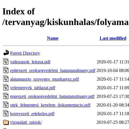
Index of
/tervanyag/kiskunhalas/folyam
Name
Last modified
Parent Directory
valtozasok_leirasa.pdf
2020-01-17 11:3
epiteszeti_oroksegvedelmi_hatastanulmany.pdf
2019-10-04 08:0
alatamaszto_szoveges_munkaresz.pdf
2020-01-17 11:1
velemenyek_tablazat.pdf
2020-01-17 11:0
regeszeti_oroksegvedelmi_hatastanulmany.pdf
2019-07-23 17:3
otek_felmentesi_kerelem_dokumentacio.pdf
2020-01-20 08:3
kornyezeti_ertekeles.pdf
2020-01-17 11:1
vizsgalati_rajzok/
2019-07-25 08:2