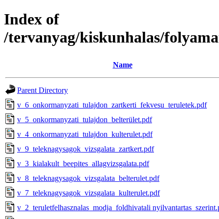
Index of
/tervanyag/kiskunhalas/folyama
Name
Parent Directory
v_6_onkormanyzati_tulajdon_zartkerti_fekvesu_teruletek.pdf
v_5_onkormanyzati_tulajdon_belterület.pdf
v_4_onkormanyzati_tulajdon_kulterulet.pdf
v_9_teleknagysagok_vizsgalata_zartkert.pdf
v_3_kialakult_beepites_allagvizsgalata.pdf
v_8_teleknagysagok_vizsgalata_belterulet.pdf
v_7_teleknagysagok_vizsgalata_kulterulet.pdf
v_2_teruletfelhasznalas_modja_foldhivatali nyilvantartas_szerint.