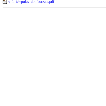
v_1_telepules_domborzata.pdf