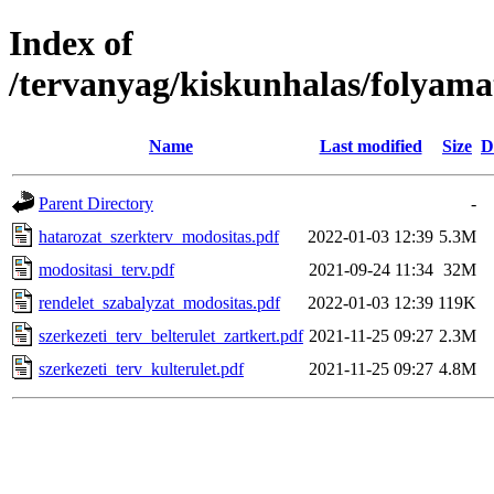
Index of
/tervanyag/kiskunhalas/folyama
Name
Last modified
Size
D
Parent Directory
-
hatarozat_szerkterv_modositas.pdf
2022-01-03 12:39
5.3M
modositasi_terv.pdf
2021-09-24 11:34
32M
rendelet_szabalyzat_modositas.pdf
2022-01-03 12:39
119K
szerkezeti_terv_belterulet_zartkert.pdf
2021-11-25 09:27
2.3M
szerkezeti_terv_kulterulet.pdf
2021-11-25 09:27
4.8M