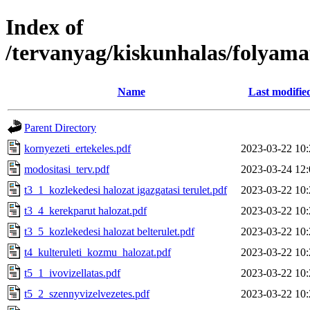
Index of
/tervanyag/kiskunhalas/folyama
Name
Last modifie
Parent Directory
kornyezeti_ertekeles.pdf
2023-03-22 10:
modositasi_terv.pdf
2023-03-24 12:
t3_1_kozlekedesi halozat igazgatasi terulet.pdf
2023-03-22 10:
t3_4_kerekparut halozat.pdf
2023-03-22 10:
t3_5_kozlekedesi halozat belterulet.pdf
2023-03-22 10:
t4_kulteruleti_kozmu_halozat.pdf
2023-03-22 10:
t5_1_ivovizellatas.pdf
2023-03-22 10:
t5_2_szennyvizelvezetes.pdf
2023-03-22 10: