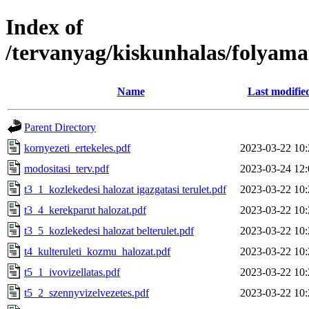
Index of
/tervanyag/kiskunhalas/folyama
Name
Last modifie
Parent Directory
kornyezeti_ertekeles.pdf
2023-03-22 10:
modositasi_terv.pdf
2023-03-24 12:
t3_1_kozlekedesi halozat igazgatasi terulet.pdf
2023-03-22 10:
t3_4_kerekparut halozat.pdf
2023-03-22 10:
t3_5_kozlekedesi halozat belterulet.pdf
2023-03-22 10:
t4_kulteruleti_kozmu_halozat.pdf
2023-03-22 10:
t5_1_ivovizellatas.pdf
2023-03-22 10:
t5_2_szennyvizelvezetes.pdf
2023-03-22 10: