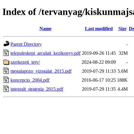
Index of /tervanyag/kiskunmajs
Name
Last modified
Size
De
Parent Directory
-
telepuleskepi_arculati_kezikonyv.pdf
2019-09-26 11:45
32M
szerkezeti_terv/
2024-08-22 09:09
-
megalapozo_vizsgalat_2015.pdf
2019-07-29 11:33
5.6M
koncepcio_2004.pdf
2016-06-17 10:25
188K
integralt_strategia_2015.pdf
2019-07-29 11:35
4.4M