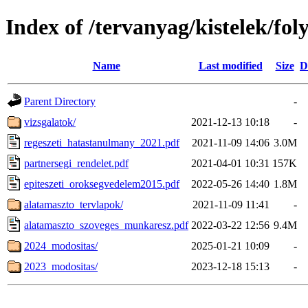
Index of /tervanyag/kistelek/fo
Name
Last modified
Size
D
Parent Directory
-
vizsgalatok/
2021-12-13 10:18
-
regeszeti_hatastanulmany_2021.pdf
2021-11-09 14:06
3.0M
partnersegi_rendelet.pdf
2021-04-01 10:31
157K
epiteszeti_oroksegvedelem2015.pdf
2022-05-26 14:40
1.8M
alatamaszto_tervlapok/
2021-11-09 11:41
-
alatamaszto_szoveges_munkaresz.pdf
2022-03-22 12:56
9.4M
2024_modositas/
2025-01-21 10:09
-
2023_modositas/
2023-12-18 15:13
-