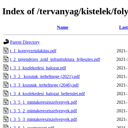
Index of /tervanyag/kistelek/f
Name
Last
Parent Directory
t_1_kornyezetalakitas.pdf
2021-
t_2_tajrendezes_zold_infrastruktura_fejlesztes.pdf
2021-
t_3_1_kozlekedesi_halozat.pdf
2021-
t_3_2_ kozutak_terheltsege (2021).pdf
2021-
t_3_3_kozutak_terheltsege (2046).pdf
2021-
t_3_4_kozlekedesi_halozat_belterulet.pdf
2021-
t_3_5_1_mintakeresztszelvenyek.pdf
2021-
t_3_5_2_mintakeresztszelvenyek.pdf
2021-
t_3_5_3_mintakeresztszelvenyek.pdf
2021-
t_3_6_1_csomopont.pdf
2021-