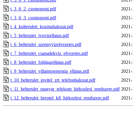
t_3_6_2_csomopont.pdf
2021-
t_3_6_3_csomopont.pdf
2021-
t_4_kulteruleti_kozmuhalozat.pdf
2021-
t_5_belterulet_ivovizellatas.pdf
2021-
t_6_belterulet_szennyvizelvezetes.pdf
2021-
t_7_belterulet_csapadekviz_elvezetes.pdf
2021-
t_8_belterulet_foldgazellatas.pdf
2021-
t_9_belterulet_villamosenergia_ellatas.pdf
2021-
t_10_belterulet_invitel_zrt_telefonhalozat.pdf
2021-
t_11_belterulet_magyar_telekom_hirkozlesi_rendszere.pdf
2021-
t_12_belterulet_berotel_kft_hirkozlesi_rendszere.pdf
2021-