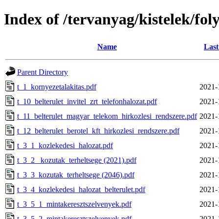
Index of /tervanyag/kistelek/f
Name
Last
Parent Directory
t_1_kornyezetalakitas.pdf
2021-
t_10_belterulet_invitel_zrt_telefonhalozat.pdf
2021-
t_11_belterulet_magyar_telekom_hirkozlesi_rendszere.pdf
2021-
t_12_belterulet_berotel_kft_hirkozlesi_rendszere.pdf
2021-
t_3_1_kozlekedesi_halozat.pdf
2021-
t_3_2_ kozutak_terheltsege (2021).pdf
2021-
t_3_3_kozutak_terheltsege (2046).pdf
2021-
t_3_4_kozlekedesi_halozat_belterulet.pdf
2021-
t_3_5_1_mintakeresztszelvenyek.pdf
2021-
t_3_5_2_mintakeresztszelvenyek.pdf
2021-