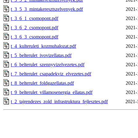
t_3_5_3_mintakeresztszelvenyek.pdf
2021-
t_3_6_1_csomopont.pdf
2021-
t_3_6_2_csomopont.pdf
2021-
t_3_6_3_csomopont.pdf
2021-
t_4_kulteruleti_kozmuhalozat.pdf
2021-
t_5_belterulet_ivovizellatas.pdf
2021-
t_6_belterulet_szennyvizelvezetes.pdf
2021-
t_7_belterulet_csapadekviz_elvezetes.pdf
2021-
t_8_belterulet_foldgazellatas.pdf
2021-
t_9_belterulet_villamosenergia_ellatas.pdf
2021-
t_2_tajrendezes_zold_infrastruktura_fejlesztes.pdf
2021-