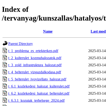
Index of
/tervanyag/kunszallas/hatalyos/
Name
Last modi
Parent Directory
t_1_problema_es_ertekterkep.pdf
2025-03-14
t_2_kulterulet_kozmuhalozatok.pdf
2025-03-14
t_3_zold_infrastruktura_halozat.pdf
2025-03-14
t_4_belterulet_vizgazdalkodasa.pdf
2025-03-14
t_5_belterulet_ivovizellato_halozat.pdf
2025-03-14
t_6.1_kozlekedesi_halozat_kulterulet.pdf
2025-03-14
t_6.2_kozlekedesi_halozat_belterulet.pdf
2025-03-14
t_6.3.1_kozutak_terhelsege_2024.pdf
2025-03-14