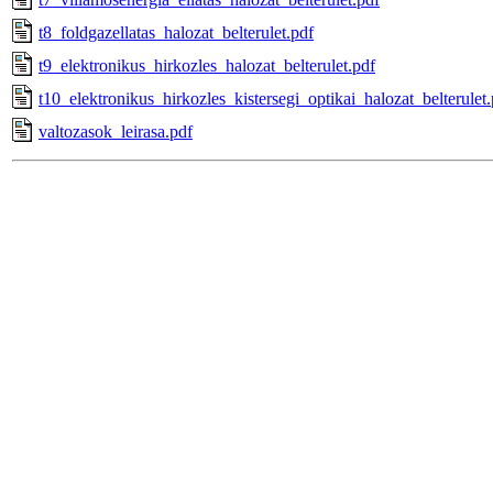
t8_foldgazellatas_halozat_belterulet.pdf
t9_elektronikus_hirkozles_halozat_belterulet.pdf
t10_elektronikus_hirkozles_kistersegi_optikai_halozat_belterulet.
valtozasok_leirasa.pdf