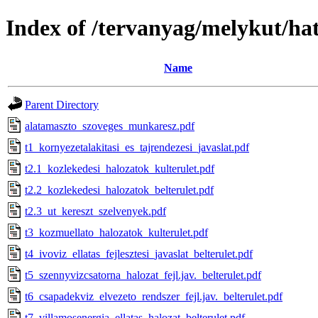
Index of /tervanyag/melykut/ha
Name
Parent Directory
alatamaszto_szoveges_munkaresz.pdf
t1_kornyezetalakitasi_es_tajrendezesi_javaslat.pdf
t2.1_kozlekedesi_halozatok_kulterulet.pdf
t2.2_kozlekedesi_halozatok_belterulet.pdf
t2.3_ut_kereszt_szelvenyek.pdf
t3_kozmuellato_halozatok_kulterulet.pdf
t4_ivoviz_ellatas_fejlesztesi_javaslat_belterulet.pdf
t5_szennyvizcsatorna_halozat_fejl.jav._belterulet.pdf
t6_csapadekviz_elvezeto_rendszer_fejl.jav._belterulet.pdf
t7_villamosenergia_ellatas_halozat_belterulet.pdf