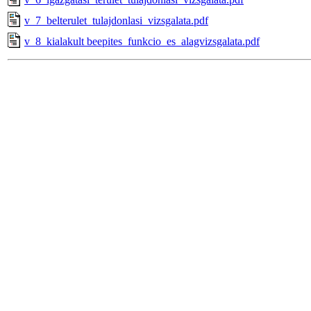
v_7_belterulet_tulajdonlasi_vizsgalata.pdf
v_8_kialakult beepites_funkcio_es_alagvizsgalata.pdf