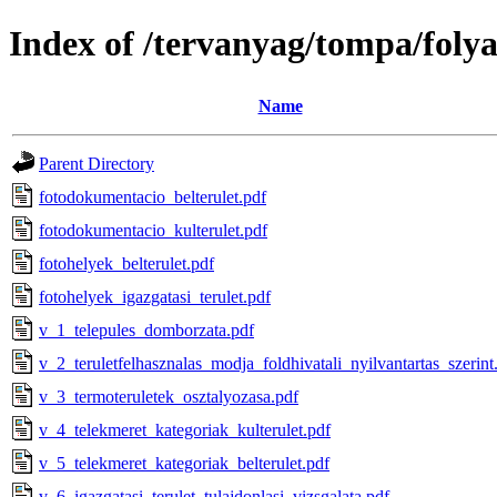
Index of /tervanyag/tompa/foly
Name
Parent Directory
fotodokumentacio_belterulet.pdf
fotodokumentacio_kulterulet.pdf
fotohelyek_belterulet.pdf
fotohelyek_igazgatasi_terulet.pdf
v_1_telepules_domborzata.pdf
v_2_teruletfelhasznalas_modja_foldhivatali_nyilvantartas_szerint
v_3_termoteruletek_osztalyozasa.pdf
v_4_telekmeret_kategoriak_kulterulet.pdf
v_5_telekmeret_kategoriak_belterulet.pdf
v_6_igazgatasi_terulet_tulajdonlasi_vizsgalata.pdf