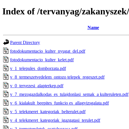
Index of /tervanyag/zakanyszek
Name
Parent Directory
fotodokumentacio_kulter_nyugat_del.pdf
fotodokumentacio_kulter_kelet.pdf
v_1_telepules_domborzata.pdf
v_8_termeszetvedelem_ontozo telepek_regeszet.pdf
v_0_tervezesi_alapterkep.pdf
v_7_mezogazdalkodas_es_tulajdonlasi_semak_a kulteruleten.pdf
v_6_kialakult_beepites_funkcio es_allagvizsgalata.pdf
v_5_telekmeret_kategoriak_belterulet.pdf
v_4_telekmeret_kategoriak_igazgatasi_terulet.pdf
v_3_termoteruletek_osztalyozasa.pdf