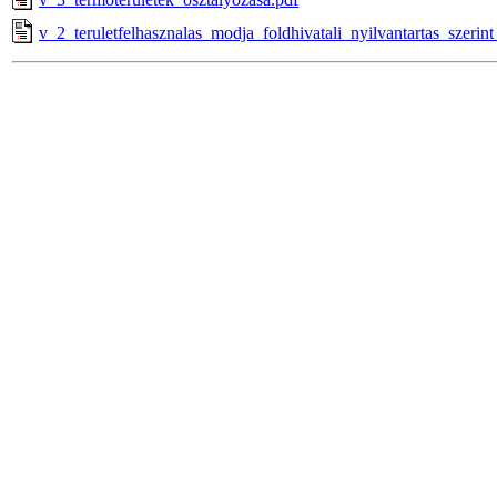
v_2_teruletfelhasznalas_modja_foldhivatali_nyilvantartas_szerint_