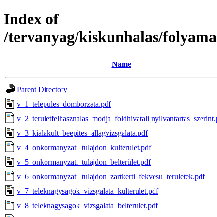
Index of
/tervanyag/kiskunhalas/folyama
Name
Parent Directory
v_1_telepules_domborzata.pdf
v_2_teruletfelhasznalas_modja_foldhivatali nyilvantartas_szerint.
v_3_kialakult_beepites_allagvizsgalata.pdf
v_4_onkormanyzati_tulajdon_kulterulet.pdf
v_5_onkormanyzati_tulajdon_belterület.pdf
v_6_onkormanyzati_tulajdon_zartkerti_fekvesu_teruletek.pdf
v_7_teleknagysagok_vizsgalata_kulterulet.pdf
v_8_teleknagysagok_vizsgalata_belterulet.pdf