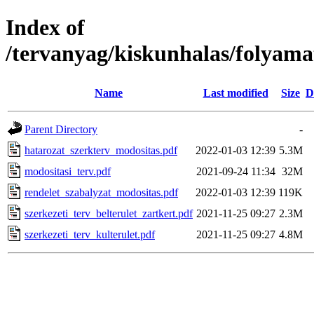
Index of
/tervanyag/kiskunhalas/folyama
Name
Last modified
Size
D
Parent Directory
-
hatarozat_szerkterv_modositas.pdf
2022-01-03 12:39
5.3M
modositasi_terv.pdf
2021-09-24 11:34
32M
rendelet_szabalyzat_modositas.pdf
2022-01-03 12:39
119K
szerkezeti_terv_belterulet_zartkert.pdf
2021-11-25 09:27
2.3M
szerkezeti_terv_kulterulet.pdf
2021-11-25 09:27
4.8M